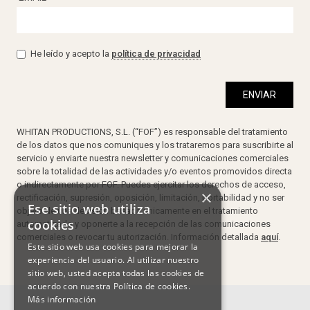
He leído y acepto la
política de privacidad
WHITAN PRODUCTIONS, S.L. (“FOF”) es responsable del tratamiento
de los datos que nos comuniques y los trataremos para suscribirte al
servicio y enviarte nuestra newsletter y comunicaciones comerciales
sobre la totalidad de las actividades y/o eventos promovidos directa
o indirectamente por FOF. Puedes ejercitar los derechos de acceso,
×
rectificación, supresión, oposición, limitación, portabilidad y no ser
Ese sitio web utiliza
objeto de una decisión basada únicamente en el tratamiento
cookies
automatizado y oponerte a la recepción de las comunicaciones
comerciales o revocar tu autorización. Información detallada
aquí
.
Este sitio web usa cookies para mejorar la
experiencia del usuario. Al utilizar nuestro
sitio web, usted acepta todas las cookies de
acuerdo con nuestra Política de cookies.
Más información