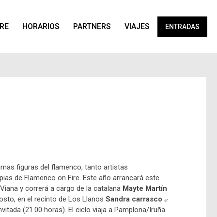
IRE
HORARIOS
PARTNERS
VIAJES
ENTRADAS
imas figuras del flamenco, tanto artistas
as de Flamenco on Fire. Este año arrancará este
e Viana y correrá a cargo de la catalana
Mayte Martín
osto, en el recinto de Los Llanos
Sandra carrasco
et
nvitada (21.00 horas). El ciclo viaja a Pamplona/Iruña