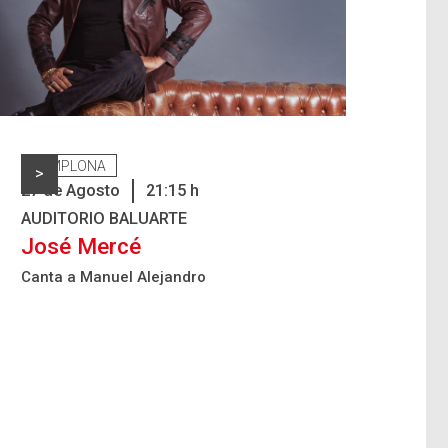
PAMPLONA
>
27
de
Agosto
21:15
h
AUDITORIO BALUARTE
José Mercé
Canta a Manuel Alejandro