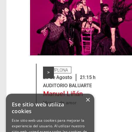
PAMPLONA
>
28
de
Agosto
21:15
h
AUDITORIO BALUARTE
Manuel Liñán
×
Muerta de amor
Ese sitio web utiliza
cookies
Este sitio web usa cookies para mejorar la
experiencia del usuario. Al utilizar nuestro
sitio web, usted acepta todas las cookies de