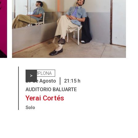
PAMPLONA
>
29
de
Agosto
21:15
h
AUDITORIO BALUARTE
Yerai Cortés
Solo