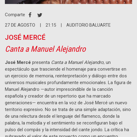
Comparte
27
DE
AGOSTO
|
21:15
|
AUDITORIO BALUARTE
JOSÉ MERCÉ
Canta a Manuel Alejandro
José Mercé
presenta
Canta a Manuel Alejandro
, un
espectáculo que trasciende el homenaje para convertirse en
un ejercicio de memoria, reinterpretación y diálogo entre dos
universos musicales profundamente emocionales. La figura de
Manuel Alejandro —autor imprescindible de la canción
española y creador de un repertorio que ha marcado
generaciones— encuentra en la voz de José Mercé un nuevo
territorio expresivo. No se trata de una simple adaptación, sino
de una relectura desde el lenguaje del flamenco, donde la
palabra, la melodía y el sentimiento se reconfiguran bajo el
pulso del compás y la intensidad del cante jondo. La crítica ha
subrayado el valor de este proyecto como un encuentro