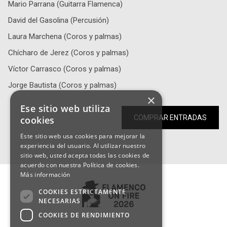
Mario Parrana (Guitarra Flamenca)
David del Gasolina (Percusión)
Laura Marchena (Coros y palmas)
Chícharo de Jerez (Coros y palmas)
Víctor Carrasco (Coros y palmas)
Jorge Bautista (Coros y palmas)
×
Ese sitio web utiliza
COMPRAR ENTRADAS
cookies
Este sitio web usa cookies para mejorar la
experiencia del usuario. Al utilizar nuestro
sitio web, usted acepta todas las cookies de
acuerdo con nuestra Política de cookies.
Más información
COOKIES ESTRICTAMENTE
NECESARIAS
COOKIES DE RENDIMIENTO