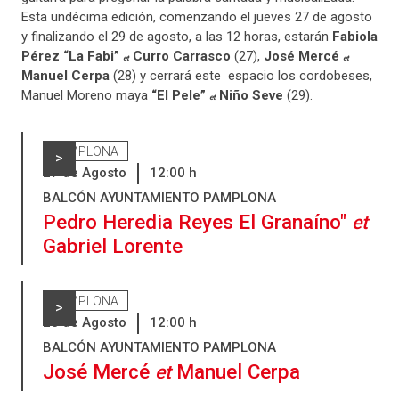
Esta undécima edición, comenzando el jueves 27 de agosto
y finalizando el 29 de agosto, a las 12 horas, estarán
Fabiola
Pérez “La Fabi”
Curro Carrasco
(27),
José Mercé
et
et
Manuel Cerpa
(28) y cerrará este espacio los cordobeses,
Manuel Moreno maya
“El Pele”
Niño Seve
(29).
et
PAMPLONA
>
27
de
Agosto
12:00
h
BALCÓN AYUNTAMIENTO PAMPLONA
Pedro Heredia Reyes El Granaíno"
et
Gabriel Lorente
PAMPLONA
>
28
de
Agosto
12:00
h
BALCÓN AYUNTAMIENTO PAMPLONA
José Mercé
Manuel Cerpa
et