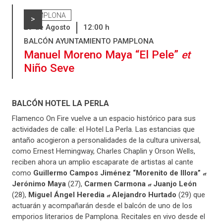
PAMPLONA
>
29
de
Agosto
12:00
h
BALCÓN AYUNTAMIENTO PAMPLONA
Manuel Moreno Maya “El Pele”
et
Niño Seve
BALCÓN HOTEL LA PERLA
Flamenco On Fire vuelve a un espacio histórico para sus
actividades de calle: el Hotel La Perla. Las estancias que
antaño acogieron a personalidades de la cultura universal,
como Ernest Hemingway, Charles Chaplin y Orson Wells,
reciben ahora un amplio escaparate de artistas al cante
como
Guillermo Campos Jiménez “Morenito de Illora”
et
Jerónimo Maya
(27),
Carmen Carmona
Juanjo León
et
(28),
Miguel Ángel Heredia
Alejandro Hurtado
(29) que
et
actuarán y acompañarán desde el balcón de uno de los
emporios literarios de Pamplona. Recitales en vivo desde el