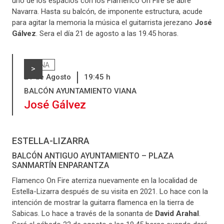
uno de los espacios con los Flamenco On Fire se abre
Navarra. Hasta su balcón, de imponente estructura, acude
para agitar la memoria la música el guitarrista jerezano
José
Gálvez
. Sera el día 21 de agosto a las 19.45 horas.
VIANA
>
21
de
Agosto
19:45
h
BALCÓN AYUNTAMIENTO VIANA
José Gálvez
ESTELLA-LIZARRA
BALCÓN ANTIGUO AYUNTAMIENTO – PLAZA
SANMARTÍN ENPARANTZA
Flamenco On Fire aterriza nuevamente en la localidad de
Estella-Lizarra después de su visita en 2021. Lo hace con la
intención de mostrar la guitarra flamenca en la tierra de
Sabicas. Lo hace a través de la sonanta de
David Arahal
.