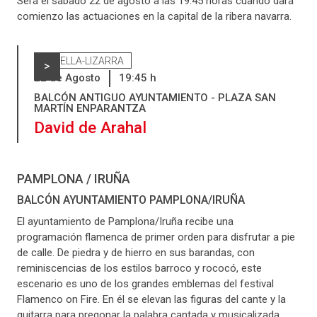
Será el sábado 22 de agosto a las 19.45 horas cuando dará
comienzo las actuaciones en la capital de la ribera navarra.
ESTELLA-LIZARRA
>
22
de
Agosto
19:45
h
BALCÓN ANTIGUO AYUNTAMIENTO - PLAZA SAN
MARTÍN ENPARANTZA
David de Arahal
PAMPLONA / IRUÑA
BALCÓN AYUNTAMIENTO PAMPLONA/IRUÑA
El ayuntamiento de Pamplona/Iruña recibe una
programación flamenca de primer orden para disfrutar a pie
de calle. De piedra y de hierro en sus barandas, con
reminiscencias de los estilos barroco y rococó, este
escenario es uno de los grandes emblemas del festival
Flamenco on Fire. En él se elevan las figuras del cante y la
guitarra para pregonar la palabra cantada y musicalizada.