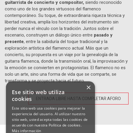
guitarrista de concierto y compositor,
siendo reconocido
como uno de los grandes virtuosos del flamenco
contemporáneo. Su toque, de extraordinaria riqueza técnica y
libertad creativa, amplía los horizontes del instrumento sin
perder nunca el vínculo con la tradición. Juntos sobre el
escenario, construyen un diálogo único entre
pasado y
presente
, entre la sabiduría del toque tradicional y la
exploración artística del flamenco actual. Más que un
concierto, su propuesta es un viaje por la genealogía de la
guitarra flamenca, donde la transmisión oral, la improvisación y
la emoción se convierten en protagonistas. El flamenco no es
solo un arte, sino una forma de vida que se comparte, se
transforma y se proyecta hacia el futuro.
×
Ese sitio web utiliza
cookies
ENTRADA LIBRE HASTA COMPLETAR AFORO
Este sitio web usa cookies para mejorar la
experiencia del usuario. Al utilizar nuestro
sitio web, usted acepta todas las cookies de
acuerdo con nuestra Política de cookies.
Más información