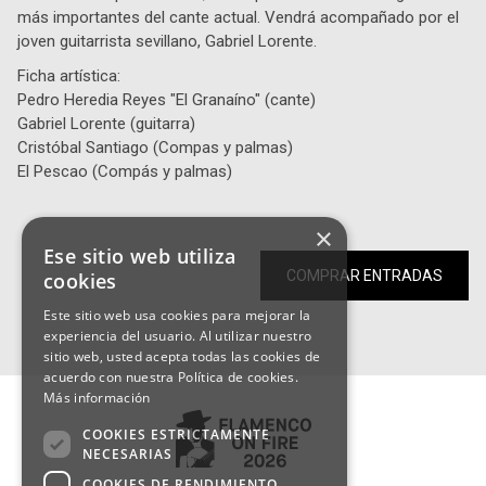
más importantes del cante actual. Vendrá acompañado por el
joven guitarrista sevillano, Gabriel Lorente.
Ficha artística:
Pedro Heredia Reyes "El Granaíno" (cante)
Gabriel Lorente (guitarra)
Cristóbal Santiago (Compas y palmas)
El Pescao (Compás y palmas)
×
Ese sitio web utiliza
COMPRAR ENTRADAS
cookies
Este sitio web usa cookies para mejorar la
experiencia del usuario. Al utilizar nuestro
sitio web, usted acepta todas las cookies de
acuerdo con nuestra Política de cookies.
Más información
COOKIES ESTRICTAMENTE
NECESARIAS
COOKIES DE RENDIMIENTO