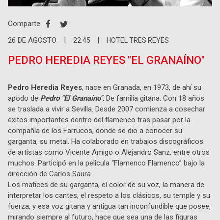
Comparte
26
DE
AGOSTO
|
22:45
|
HOTEL TRES REYES
PEDRO HEREDIA REYES "EL GRANAÍNO"
Pedro Heredia Reyes
, nace en Granada, en 1973, de ahí su
apodo de
Pedro "El Granaíno"
. De familia gitana. Con 18 años
se traslada a vivir a Sevilla. Desde 2007 comienza a cosechar
éxitos importantes dentro del flamenco tras pasar por la
compañía de los Farrucos, donde se dio a conocer su
garganta, su metal. Ha colaborado en trabajos discográficos
de artistas como Vicente Amigo o Alejandro Sanz, entre otros
muchos. Participó en la pelicula “Flamenco Flamenco” bajo la
dirección de Carlos Saura.
Los matices de su garganta, el color de su voz, la manera de
interpretar los cantes, el respeto a los clásicos, su temple y su
fuerza, y esa voz gitana y antigua tan inconfundible que posee,
mirando siempre al futuro, hace que sea una de las figuras